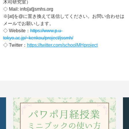
木司研究室）
◇ Mail: info[at]jsmhs.org
※[at]を@に置き換えて送信してください。お問い合わせは
メールでお願いします。
◇ Website：
https://www.p.u-
tokyo.ac.jp/~kenkou/project/jssmh/
◇ Twitter：
https://twitter.com/schoolMHproject