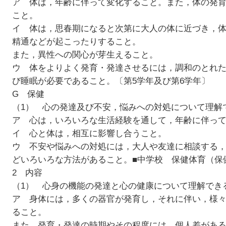
ア 体は，年齢に伴って変化すること。また，体の発
こと。
イ 体は，思春期になると次第に大人の体に近づき，
精通などが起こったりすること。
また，異性への関心が芽生えること。
ウ 体をよりよく発育・発達させるには，調和のとれ
び睡眠が必要であること。
〔第5学年及び第6学年〕
G 保健
（1） 心の発達及び不安，悩みへの対処について理解
ア 心は，いろいろな生活経験を通して，年齢に伴っ
イ 心と体は，相互に影響し合うこと。
ウ 不安や悩みへの対処には，大人や友達に相談する
どいろいろな方法があること。■中学校 保健体育（保
2 内容
（1） 心身の機能の発達と心の健康について理解でき
ア 身体には，多くの器官が発育し，それに伴い，様
ること。
また，発育・発達の時期やその程度には，個人差があ