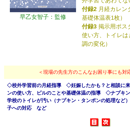
外学習であわてな
付録2
月経カレンダ
早乙女智子：監修
基礎体温表1枚）
付録3
掲示用ポス
使い方、トイレは
調の変化）
＜現場の先生方のこんなお困り事にも対
◇校外学習前の月経指導 ◇妊娠したかも？と相談に
ンの使い方、ピルのことや基礎体温の指導 ◇ナプキ
学校のトイレが汚い（ナプキン・タンポンの処理など
子への対応 など