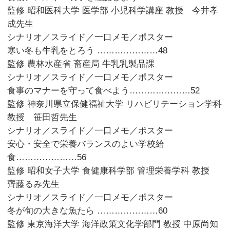
監修 昭和医科大学 医学部 小児科学講座 教授 今井孝
成先生
シナリオ／スライド／一口メモ／ポスター
寒い冬も牛乳をとろう …………………48
監修 農林水産省 畜産局 牛乳乳製品課
シナリオ／スライド／一口メモ／ポスター
食事のマナーを守って食べよう…………………52
監修 神奈川県立保健福祉大学 リハビリテーション学科
教授 笹田哲先生
シナリオ／スライド／一口メモ／ポスター
安心・安全で栄養バランスのよい学校給
食…………………56
監修 昭和女子大学 食健康科学部 管理栄養学科 教授
齊藤るみ先生
シナリオ／スライド／一口メモ／ポスター
冬が旬の大きな魚たら …………………60
監修 東京海洋大学 海洋政策文化学部門 教授 中原尚知