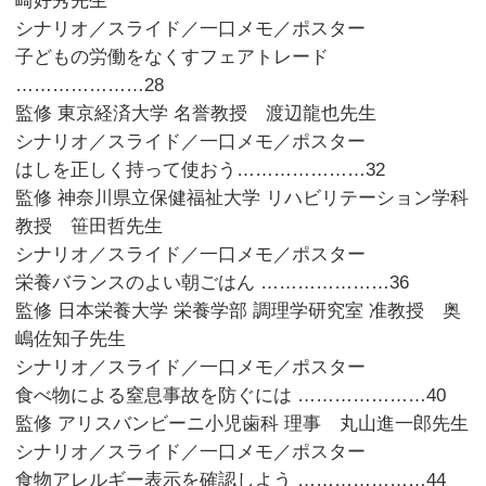
崎好秀先生
シナリオ／スライド／一口メモ／ポスター
子どもの労働をなくすフェアトレード
…………………28
監修 東京経済大学 名誉教授 渡辺龍也先生
シナリオ／スライド／一口メモ／ポスター
はしを正しく持って使おう…………………32
監修 神奈川県立保健福祉大学 リハビリテーション学科
教授 笹田哲先生
シナリオ／スライド／一口メモ／ポスター
栄養バランスのよい朝ごはん …………………36
監修 日本栄養大学 栄養学部 調理学研究室 准教授 奥
嶋佐知子先生
シナリオ／スライド／一口メモ／ポスター
食べ物による窒息事故を防ぐには …………………40
監修 アリスバンビーニ小児歯科 理事 丸山進一郎先生
シナリオ／スライド／一口メモ／ポスター
食物アレルギー表示を確認しよう …………………44