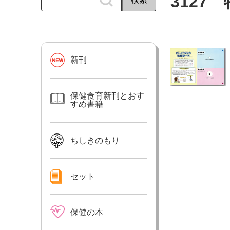
312
新刊
保健食育新刊とおす
すめ書籍
ちしきのもり
セット
保健の本