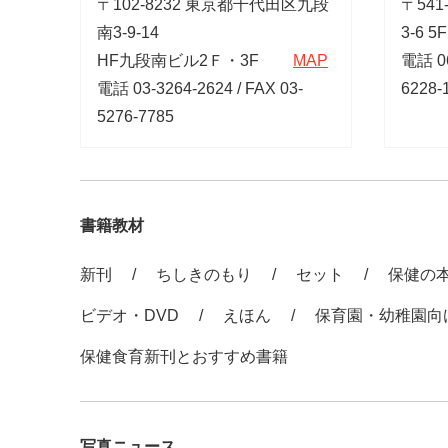
〒102-8232 東京都千代田区九段
〒541
南3-9-14
3-6 5F
HF九段南ビル2Ｆ・3F
MAP
電話 06
電話 03-3264-2624 / FAX 03-
6228-
5276-7785
書籍教材
新刊
ちしきのもり
セット
保健の
ビデオ・DVD
えほん
保育園・幼稚園向
保健食育新刊とおすすめ書籍
写真ニュース