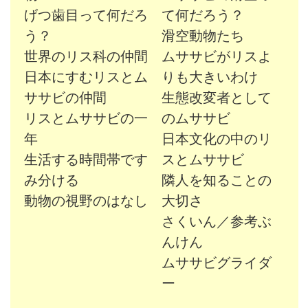
げつ歯目って何だろ
て何だろう？
う？
滑空動物たち
世界のリス科の仲間
ムササビがリスよ
日本にすむリスとム
りも大きいわけ
ササビの仲間
生態改変者として
リスとムササビの一
のムササビ
年
日本文化の中のリ
生活する時間帯です
スとムササビ
み分ける
隣人を知ることの
動物の視野のはなし
大切さ
さくいん／参考ぶ
んけん
ムササビグライダ
ー