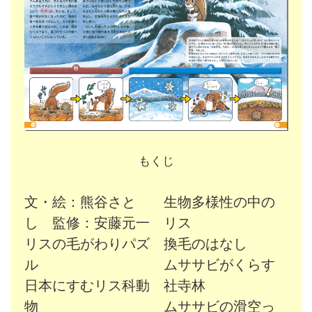
もくじ
文・絵：熊谷さと
生物多様性の中の
し 監修：安藤元一
リス
リスの毛がわりパズ
換毛のはなし
ル
ムササビがくらす
日本にすむリス科動
社寺林
物
ムササビの滑空っ