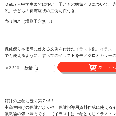
０歳から中学生までに多い、子どもの病気４８について、
説。子どもの皮膚症状の症例写真付き。
売り切れ（増刷予定無し）
保健便りや指導に使える文例を付けたイラスト集。イラストカ
でも使えるように、すべてのイラストをモノクロとカラー
￥2,310 数量
好評の上巻に続く第２弾！
中高生向けの保健だよりや、保健指導用資料作成に使えるイラ
護教諭の強い味方です。（イラストは上巻と同じイラスト