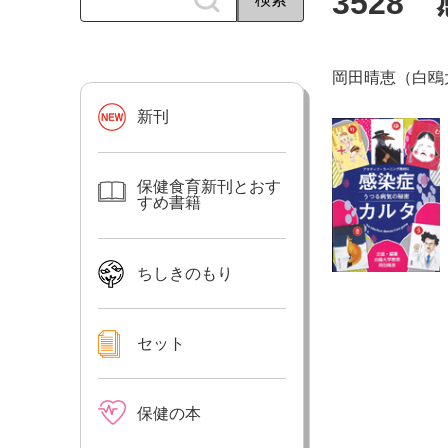
352
岡田晴恵（白鴎
新刊
保健食育新刊とおす
すめ書籍
ちしきのもり
セット
保健の本