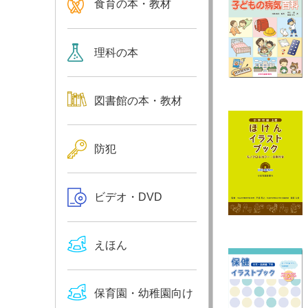
食育の本・教材
理科の本
図書館の本・教材
防犯
ビデオ・DVD
えほん
保育園・幼稚園向け