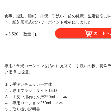
食事、運動、睡眠、排便、手洗い、歯の健康。生活習慣に
う、紙芝居形式のパワーポイント教材にしました。
￥3,520 数量
専用の蛍光ローションを汚れに見立て、手洗いの後、特殊
い指導に最適。
１．手洗いチェッカー本体
２．専用ブラックライト LED
３．手洗い用石けん液250ml １本
４．専用ローション250ml ２本
５．取り扱い説明書