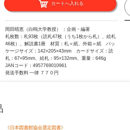
岡田晴恵（白鴎大学教授） ：企画・編著
札枚数：札93枚（読札47枚（うち1枚から札）、絵札
46枚）、解説書1冊 材質：札＝紙、外箱＝紙 パッ
ケージサイズ：142×205×43mm カードサイズ：読
札：67×95mm、絵札：95×132mm、重量：646g
JANコード：4957769010961
発送手数料 一律 ７７０円
品
《日本図書館協会選定図書》