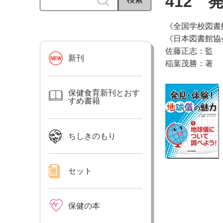
412
《全国学校図書
《日本図書館協
佐藤正志：監
新刊
稲葉茂勝：著
保健食育新刊とおす
すめ書籍
ちしきのもり
セット
保健の本