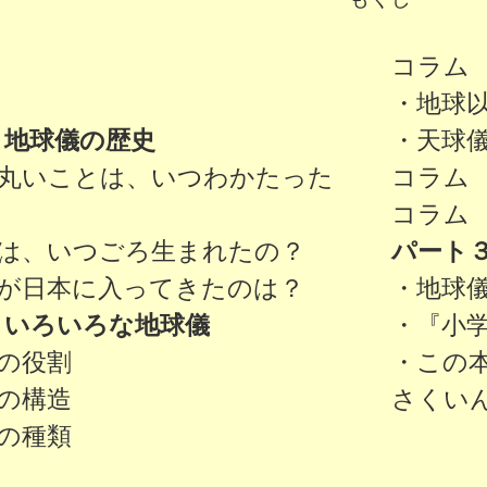
に
コラム
・地球
 地球儀の歴史
・天球
丸いことは、いつわかたった
コラム
コラム
は、いつごろ生まれたの？
パート３
が日本に入ってきたのは？
・地球
 いろいろな地球儀
・『小
の役割
・この
の構造
さくい
の種類