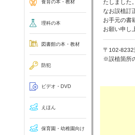
たしました
食育の本・教材
なお誤植訂
お手元の書
理科の本
お願い申し
図書館の本・教材
〒102-82
※誤植箇所
防犯
ビデオ・DVD
えほん
保育園・幼稚園向け