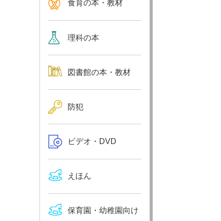
食育の本・教材
理科の本
図書館の本・教材
防犯
ビデオ・DVD
えほん
保育園・幼稚園向け