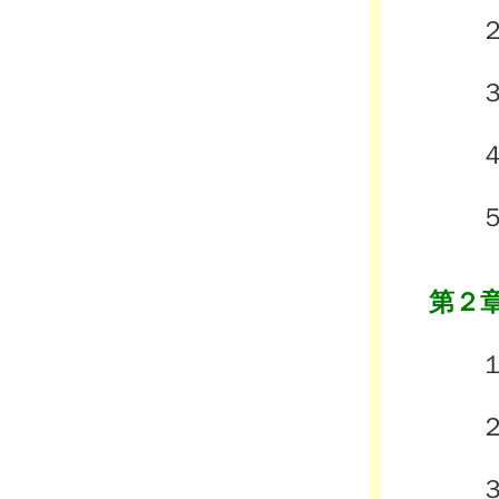
２ 
３ 
４ 
５ 
第２
１ 
２ 
３ 