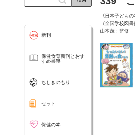
339 
《日本子どもの
《全国学校図書
山本茂：監修
新刊
保健食育新刊とおす
すめ書籍
ちしきのもり
セット
保健の本