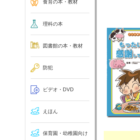
食育の本・教材
理科の本
図書館の本・教材
防犯
ビデオ・DVD
えほん
保育園・幼稚園向け