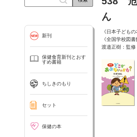
538
ん
《日本子どもの
新刊
《全国学校図書
渡邉正樹：監修
保健食育新刊とおす
すめ書籍
ちしきのもり
セット
保健の本