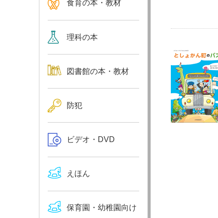
食育の本・教材
理科の本
図書館の本・教材
防犯
ビデオ・DVD
えほん
保育園・幼稚園向け