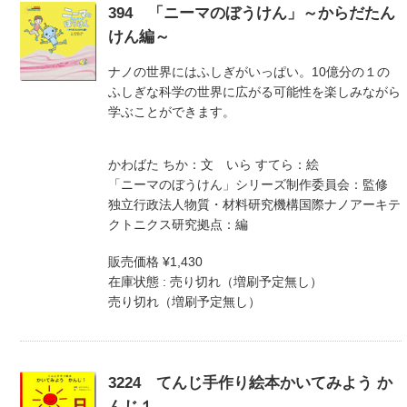
394 「ニーマのぼうけん」～からだたん
けん編～
ナノの世界にはふしぎがいっぱい。10億分の１の
ふしぎな科学の世界に広がる可能性を楽しみながら
学ぶことができます。
かわばた ちか：文 いら すてら：絵
「ニーマのぼうけん」シリーズ制作委員会：監修
独立行政法人物質・材料研究機構国際ナノアーキテ
クトニクス研究拠点：編
販売価格 ¥1,430
在庫状態 : 売り切れ（増刷予定無し）
売り切れ（増刷予定無し）
3224 てんじ手作り絵本かいてみよう か
んじ１