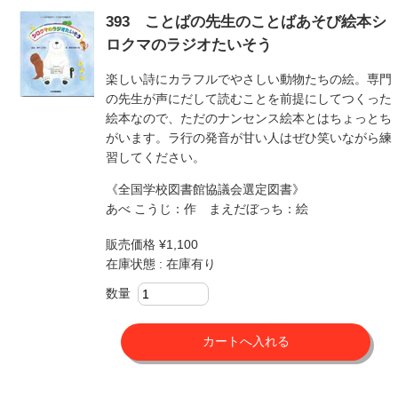
393 ことばの先生のことばあそび絵本シ
ロクマのラジオたいそう
楽しい詩にカラフルでやさしい動物たちの絵。専門
の先生が声にだして読むことを前提にしてつくった
絵本なので、ただのナンセンス絵本とはちょっとち
がいます。ラ行の発音が甘い人はぜひ笑いながら練
習してください。
《全国学校図書館協議会選定図書》
あべ こうじ：作 まえだぼっち：絵
販売価格 ¥1,100
在庫状態 : 在庫有り
数量