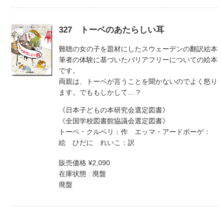
327 トーベのあたらしい耳
難聴の女の子を題材にしたスウェーデンの翻訳絵本
筆者の体験に基づいたバリアフリーについての絵本
です。
両親は、トーベが言うことを聞かないのでよく怒り
ます。でももしかして…？
《日本子どもの本研究会選定図書》
《全国学校図書館協議会選定図書》
トーベ・クルベリ：作 エッマ・アードボーゲ：
絵 ひだに れいこ：訳
販売価格 ¥2,090
在庫状態 : 廃盤
廃盤